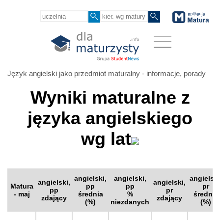
Język angielski jako przedmiot maturalny - informacje, porady
Wyniki maturalne z
języka angielskiego
wg lat
angielski,
angielski,
angielski
angielski,
angielski,
Matura
pp
pp
pr
pp
pr
- maj
średnia
%
średnia
zdający
zdający
(%)
niezdanych
(%)