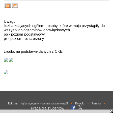
Uwagi:
liczba zdających ogółem - osoby, które w maju przystąpiły do
wszystkich egzaminów obowiązkowych
pp - poziom podstawowy
pr - poziom rozszerzony
źródło: na podstawie danych z CKE
•
•
•
Reklama - Wykorzystajmy wspólnie nasz potencjał!
Kontakt
Patronat
Praca dla studentów
•